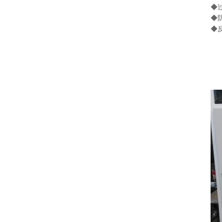
◆
◆
◆