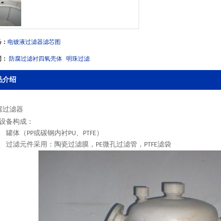
条：
电镀液过滤器滤芯图
词：
防腐过滤衬四氧壳体
明珠过滤
品介绍
腐过滤器
设备
构成
：
罐体（
或碳钢内衬
、
）
PP
PU
PTFE
过滤元件采用：
陶瓷过滤膜，
微孔过滤管，
滤袋
PE
PTFE