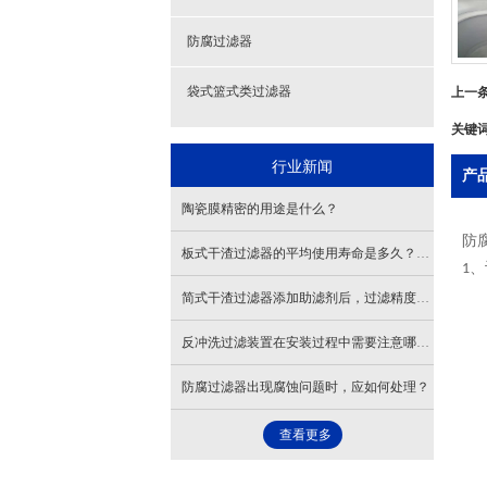
防腐过滤器
上一
袋式篮式类过滤器
关键
行业新闻
产
陶瓷膜精密的用途是什么？
防
板式干渣过滤器的平均使用寿命是多久？在什么情况下需要更换过滤介质？
、
1
简式干渣过滤器添加助滤剂后，过滤精度能达到多少微米？
反冲洗过滤装置在安装过程中需要注意哪些问题？ 明珠过滤厂家告诉你
防腐过滤器出现腐蚀问题时，应如何处理？
查看更多