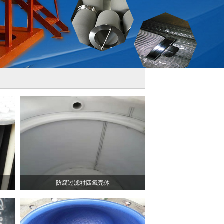
防腐过滤衬四氧壳体