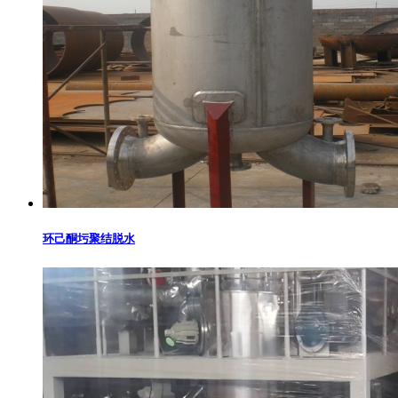
环己酮圬聚结脱水