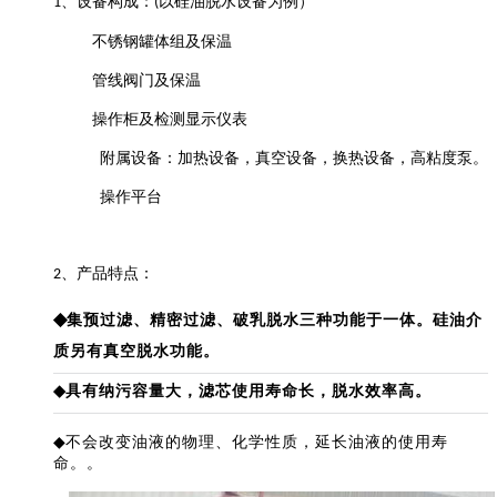
、设备
构成
：
以硅油脱水设备为例）
1
(
不锈钢
罐体
组及保温
管线阀门及保温
操作柜及检测显示仪表
附属设备：加热设备，真空设备，换热设备，高粘度泵。
操作平台
、产品特点：
2
◆
集
预过滤、
精密过滤、
破乳
脱水
三
种功能于一体。
硅油介
质另有真空脱水功能。
◆
具有纳污容量大，滤芯使用寿命长，脱水效率高。
◆
不会改变油液的物理、化学性质，延长油液的使用寿
命。
。