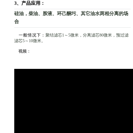
3、
产品
应用：
硅油，
柴油、胺液、
环己酮圬、其它油水两相分离的场
合
一般情况下
：
聚结滤芯
1
～
5
微米，分离滤芯
80微米，预过滤
滤芯5～10微米。
视频：