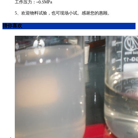
工作压力：
MPa
~0.5
5、
欢迎物料试验，
也可现场小试。
感谢您的惠顾。
猜你喜欢